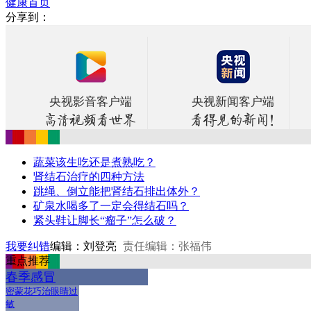
健康首页
分享到：
央视影音客户端
央视新闻客户端
蔬菜该生吃还是煮熟吃？
肾结石治疗的四种方法
跳绳、倒立能把肾结石排出体外？
矿泉水喝多了一定会得结石吗？
紧头鞋让脚长“瘤子”怎么破？
我要纠错
编辑：刘登亮
责任编辑：张福伟
重点推荐
春季感冒
密蒙花巧治眼睛过
敏