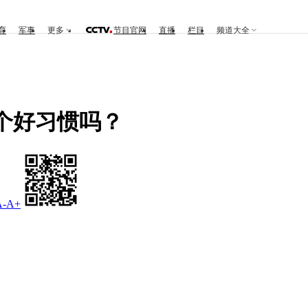
育
军事
更多
节目官网
直播
栏目
频道大全
个好习惯吗？
A-
A+