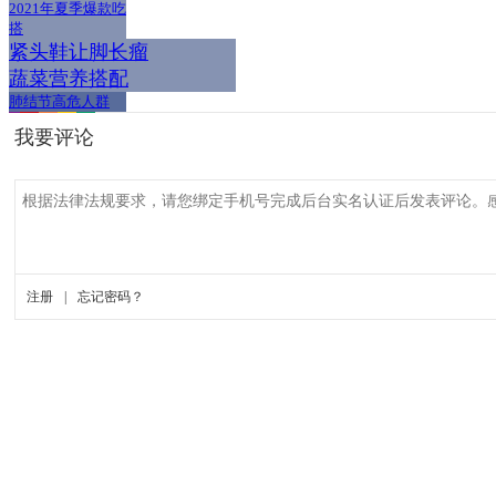
2021年夏季爆款吃
搭
紧头鞋让脚长瘤
蔬菜营养搭配
肺结节高危人群