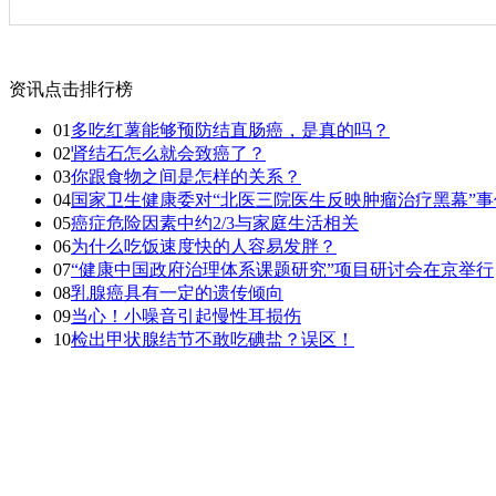
资讯点击排行榜
01
多吃红薯能够预防结直肠癌，是真的吗？
02
肾结石怎么就会致癌了？
03
你跟食物之间是怎样的关系？
04
国家卫生健康委对“北医三院医生反映肿瘤治疗黑幕”
05
癌症危险因素中约2/3与家庭生活相关
06
为什么吃饭速度快的人容易发胖？
07
“健康中国政府治理体系课题研究”项目研讨会在京举行
08
乳腺癌具有一定的遗传倾向
09
当心！小噪音引起慢性耳损伤
10
检出甲状腺结节不敢吃碘盐？误区！