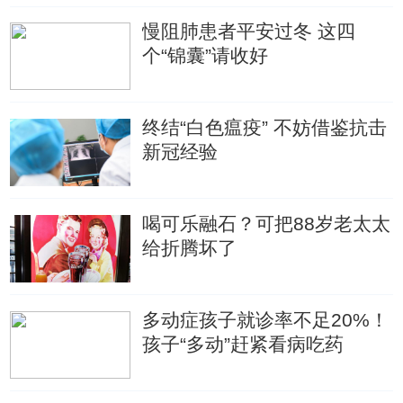
慢阻肺患者平安过冬 这四
个“锦囊”请收好
终结“白色瘟疫” 不妨借鉴抗击
新冠经验
喝可乐融石？可把88岁老太太
给折腾坏了
多动症孩子就诊率不足20%！
孩子“多动”赶紧看病吃药