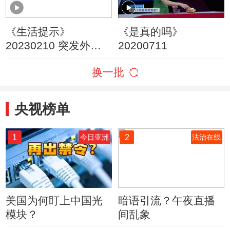
《生活提示》
《是真的吗》
20230210 突发外伤
20200711
这些误区要避免！
换一批
央视榜单
1
2
今日亚洲
法治在线
美国为何盯上中国光
暗语引流？午夜直播
模块？
间乱象