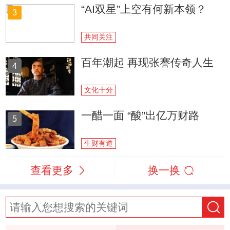
“AI双星”上空有何新本领？
3
共同关注
百年潮起 再现张謇传奇人生
4
文化十分
一醋一面 “酸”出亿万财路
5
生财有道
查看更多
换一换