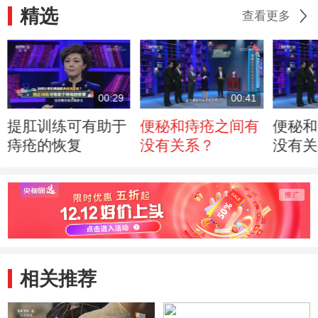
精选
查看更多
00:29
00:41
提肛训练可有助于
便秘和痔疮之间有
便秘和
痔疮的恢复
没有关系？
没有关
相关推荐