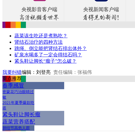
央视影音客户端
央视新闻客户端
蔬菜该生吃还是煮熟吃？
肾结石治疗的四种方法
跳绳、倒立能把肾结石排出体外？
矿泉水喝多了一定会得结石吗？
紧头鞋让脚长“瘤子”怎么破？
我要纠错
编辑：刘登亮
责任编辑：张福伟
重点推荐
春季感冒
密蒙花巧治眼睛过
敏
2021年夏季爆款吃
搭
紧头鞋让脚长瘤
蔬菜营养搭配
肺结节高危人群