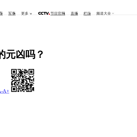
育
军事
更多
节目官网
直播
栏目
频道大全
的元凶吗？
A-
A+