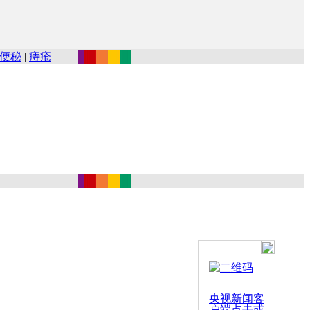
便秘
|
痔疮
央视新闻客
户端点击或