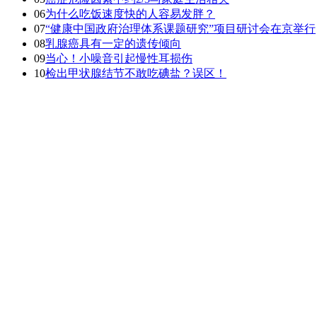
06
为什么吃饭速度快的人容易发胖？
07
“健康中国政府治理体系课题研究”项目研讨会在京举行
08
乳腺癌具有一定的遗传倾向
09
当心！小噪音引起慢性耳损伤
10
检出甲状腺结节不敢吃碘盐？误区！