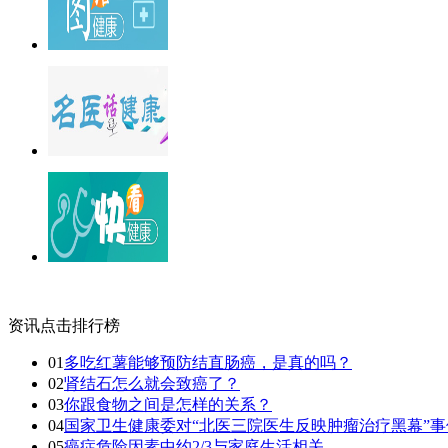
资讯点击排行榜
01
多吃红薯能够预防结直肠癌，是真的吗？
02
肾结石怎么就会致癌了？
03
你跟食物之间是怎样的关系？
04
国家卫生健康委对“北医三院医生反映肿瘤治疗黑幕”
05
癌症危险因素中约2/3与家庭生活相关