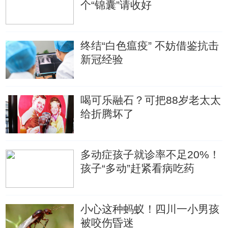
个“锦囊”请收好
终结“白色瘟疫” 不妨借鉴抗击
新冠经验
喝可乐融石？可把88岁老太太
给折腾坏了
多动症孩子就诊率不足20%！
孩子“多动”赶紧看病吃药
小心这种蚂蚁！四川一小男孩
被咬伤昏迷