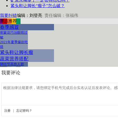
矿泉水喝多了一定会得结石吗？
紧头鞋让脚长“瘤子”怎么破？
我要纠错
编辑：刘登亮
责任编辑：张福伟
重点推荐
春季感冒
密蒙花巧治眼睛过
敏
2021年夏季爆款吃
搭
紧头鞋让脚长瘤
蔬菜营养搭配
肺结节高危人群