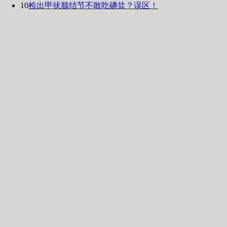
10
检出甲状腺结节不敢吃碘盐？误区！