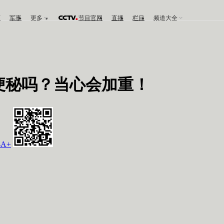
育
军事
更多
节目官网
直播
栏目
频道大全
便秘吗？当心会加重！
-
A+