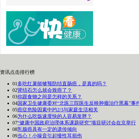
资讯点击排行榜
01
多吃红薯能够预防结直肠癌，是真的吗？
02
肾结石怎么就会致癌了？
03
你跟食物之间是怎样的关系？
04
国家卫生健康委对“北医三院医生反映肿瘤治疗黑幕”事
05
癌症危险因素中约2/3与家庭生活相关
06
为什么吃饭速度快的人容易发胖？
07
“健康中国政府治理体系课题研究”项目研讨会在京举行
08
乳腺癌具有一定的遗传倾向
09
当心！小噪音引起慢性耳损伤