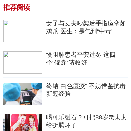
推荐阅读
女子与丈夫吵架后手指痉挛如
鸡爪 医生：是气到“中毒”
慢阻肺患者平安过冬 这四
个“锦囊”请收好
终结“白色瘟疫” 不妨借鉴抗击
新冠经验
喝可乐融石？可把88岁老太太
给折腾坏了