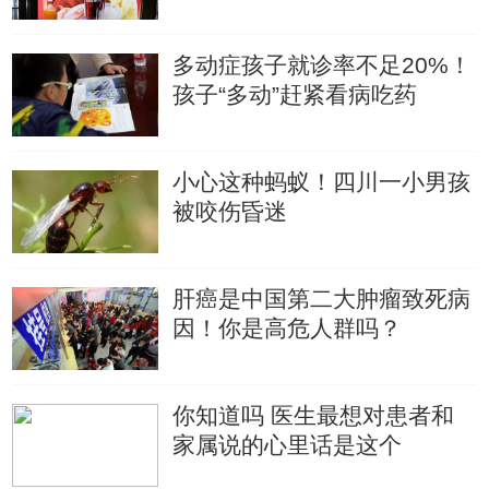
多动症孩子就诊率不足20%！
孩子“多动”赶紧看病吃药
小心这种蚂蚁！四川一小男孩
被咬伤昏迷
肝癌是中国第二大肿瘤致死病
因！你是高危人群吗？
你知道吗 医生最想对患者和
家属说的心里话是这个