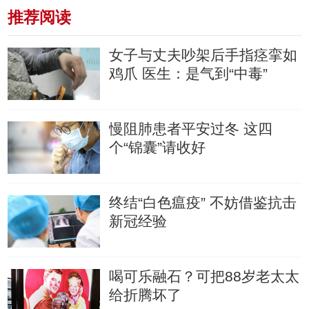
推荐阅读
女子与丈夫吵架后手指痉挛如
鸡爪 医生：是气到“中毒”
慢阻肺患者平安过冬 这四
个“锦囊”请收好
终结“白色瘟疫” 不妨借鉴抗击
新冠经验
喝可乐融石？可把88岁老太太
给折腾坏了