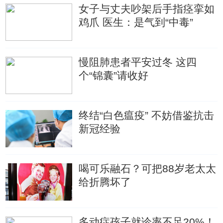
女子与丈夫吵架后手指痉挛如
鸡爪 医生：是气到“中毒”
慢阻肺患者平安过冬 这四
个“锦囊”请收好
终结“白色瘟疫” 不妨借鉴抗击
新冠经验
喝可乐融石？可把88岁老太太
给折腾坏了
多动症孩子就诊率不足20%！