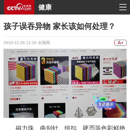
健康
孩子误吞异物 家长该如何处理？
A+
2019-12-26 11:26 央视网
磁力珠、曲别针、纽扣、硬币等色彩鲜艳