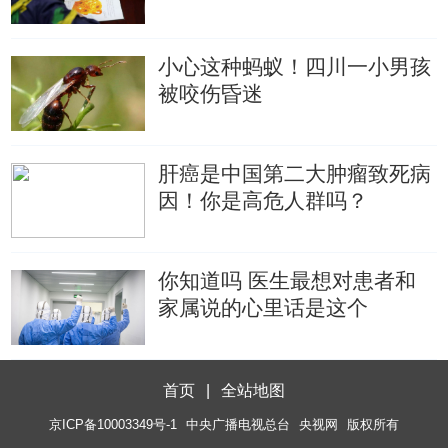
小心这种蚂蚁！四川一小男孩
被咬伤昏迷
肝癌是中国第二大肿瘤致死病
因！你是高危人群吗？
你知道吗 医生最想对患者和
家属说的心里话是这个
首页
|
全站地图
京ICP备10003349号-1
中央广播电视总台
央视网
版权所有