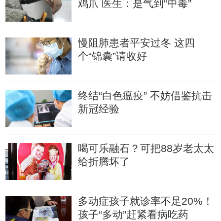
鸡爪 医生：是气到“中毒”
慢阻肺患者平安过冬 这四
个“锦囊”请收好
终结“白色瘟疫” 不妨借鉴抗击
新冠经验
喝可乐融石？可把88岁老太太
给折腾坏了
多动症孩子就诊率不足20%！
孩子“多动”赶紧看病吃药