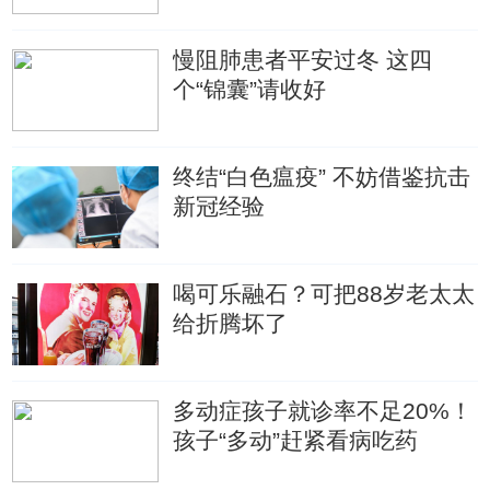
慢阻肺患者平安过冬 这四
个“锦囊”请收好
终结“白色瘟疫” 不妨借鉴抗击
新冠经验
喝可乐融石？可把88岁老太太
给折腾坏了
多动症孩子就诊率不足20%！
孩子“多动”赶紧看病吃药