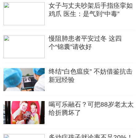
女子与丈夫吵架后手指痉挛如
鸡爪 医生：是气到“中毒”
慢阻肺患者平安过冬 这四
个“锦囊”请收好
终结“白色瘟疫” 不妨借鉴抗击
新冠经验
喝可乐融石？可把88岁老太太
给折腾坏了
多动症孩子就诊率不足20%！