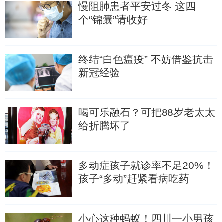
慢阻肺患者平安过冬 这四
个“锦囊”请收好
终结“白色瘟疫” 不妨借鉴抗击
新冠经验
喝可乐融石？可把88岁老太太
给折腾坏了
多动症孩子就诊率不足20%！
孩子“多动”赶紧看病吃药
小心这种蚂蚁！四川一小男孩