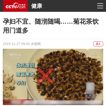
健康
孕妇不宜、随沏随喝……菊花茶饮
用门道多
A+
2019-11-27 09:45 央视网