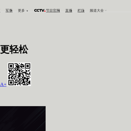
育
军事
更多
节目官网
直播
栏目
频道大全
更轻松
-
A+