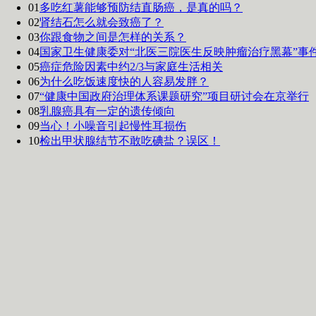
01
多吃红薯能够预防结直肠癌，是真的吗？
02
肾结石怎么就会致癌了？
03
你跟食物之间是怎样的关系？
04
国家卫生健康委对“北医三院医生反映肿瘤治疗黑幕”事
05
癌症危险因素中约2/3与家庭生活相关
06
为什么吃饭速度快的人容易发胖？
07
“健康中国政府治理体系课题研究”项目研讨会在京举行
08
乳腺癌具有一定的遗传倾向
09
当心！小噪音引起慢性耳损伤
10
检出甲状腺结节不敢吃碘盐？误区！