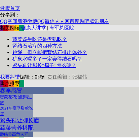
健康首页
分享到：
QQ空间
新浪微博
QQ
微信
人人网
百度贴吧
腾讯朋友
相关阅读
健康大讲堂
|
海军总医院
蔬菜该生吃还是煮熟吃？
肾结石治疗的四种方法
跳绳、倒立能把肾结石排出体外？
矿泉水喝多了一定会得结石吗？
紧头鞋让脚长“瘤子”怎么破？
我要纠错
编辑：邹杨
责任编辑：张福伟
重点推荐
春季感冒
密蒙花巧治眼睛过
敏
2021年夏季爆款吃
搭
紧头鞋让脚长瘤
蔬菜营养搭配
肺结节高危人群